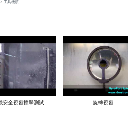
工具機類
機安全視窗撞擊測試
旋轉視窗